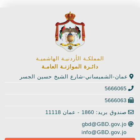
المملكـة الأردنيـة الهاشميـة
دائـرة الموازنـة العامـة
عمان-الشميساني-شارع الشيخ حسين الجسر
5666065
5666063
صندوق بريد: 1860 - عمان 11118
gbd@GBD.gov.jo
info@GBD.gov.jo