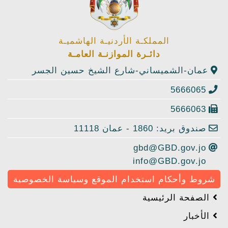
المملكـة الأردنيـة الهاشميـة
دائـرة الموازنـة العامـة
عمان-الشميساني-شارع الشيخ حسين الجسر
5666065
5666063
صندوق بريد: 1860 - عمان 11118
gbd@GBD.gov.jo
info@GBD.gov.jo
شروط وأحكام استخدام الموقع وسياسة الخصوصية
الصفحة الرئيسية
الأخبار