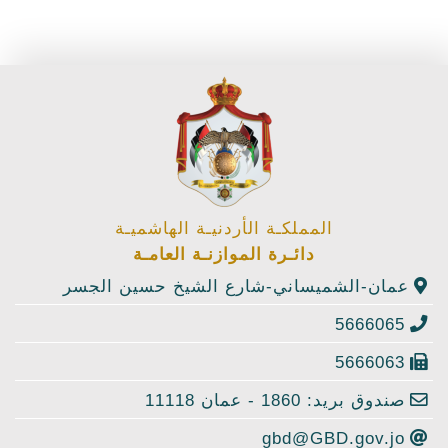
المملكـة الأردنيـة الهاشميـة
دائـرة الموازنـة العامـة
عمان-الشميساني-شارع الشيخ حسين الجسر
5666065
5666063
صندوق بريد: 1860 - عمان 11118
gbd@GBD.gov.jo