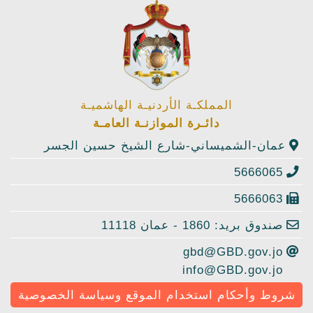
المملكـة الأردنيـة الهاشميـة
دائـرة الموازنـة العامـة
عمان-الشميساني-شارع الشيخ حسين الجسر
5666065
5666063
صندوق بريد: 1860 - عمان 11118
gbd@GBD.gov.jo
info@GBD.gov.jo
شروط وأحكام استخدام الموقع وسياسة الخصوصية