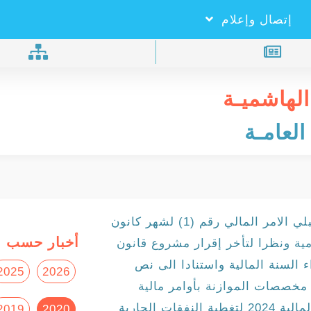
×
بحـث
إتصال وإعلام
الهاشميـة
العامـة
اصدر معالي وزير المالية د عبد الحكيم الشبلي الامر المالي رقم (1) لشهر كانون
أخبار حسب ا
ائر الحكومية ونظرا لتأخر إقرار مشروع قانون
2 الى ما بعد ابتداء السنة المالية واستنادا الى نص
2025
2026
اق من مخصصات الموازنة بأوامر مالية
شهرية بنسبة (1/12) من مخصصات السنة المالية 2024 لتغطية النفقات الجارية
2019
2020