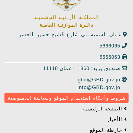
المملكـة الأردنيـة الهاشميـة
دائـرة الموازنـة العامـة
عمان-الشميساني-شارع الشيخ حسين الجسر
5666065
5666063
صندوق بريد: 1860 - عمان 11118
gbd@GBD.gov.jo
info@GBD.gov.jo
شروط وأحكام استخدام الموقع وسياسة الخصوصية
الصفحة الرئيسية
الأخبار
خارطة الموقع