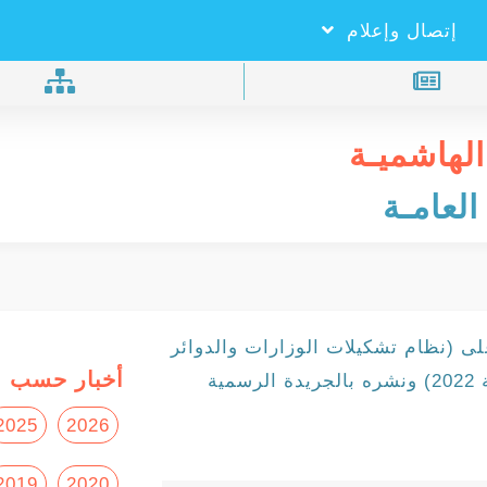
×
بحـث
إتصال وإعلام
الهاشميـة
العامـة
لى (نظام تشكيلات الوزارات والدوائر
أخبار حسب ا
والوحدات الحكومية رقم (42) للسنة المالية 2022) ونشره بالجريدة الرسمية
2025
2026
2019
2020