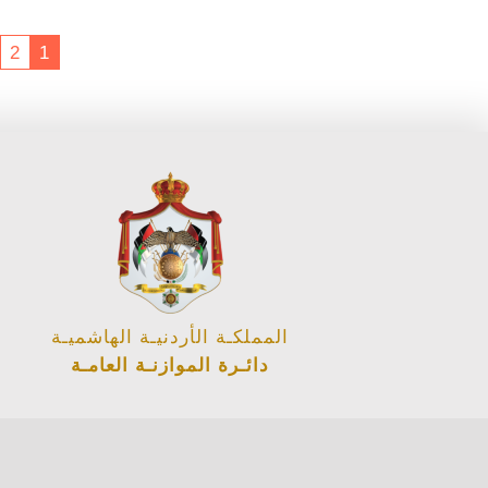
2
1
المملكـة الأردنيـة الهاشميـة
دائـرة الموازنـة العامـة