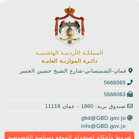
المملكـة الأردنيـة الهاشميـة
دائـرة الموازنـة العامـة
عمان-الشميساني-شارع الشيخ حسين الجسر
5666065
5666063
صندوق بريد: 1860 - عمان 11118
gbd@GBD.gov.jo
info@GBD.gov.jo
شروط وأحكام استخدام الموقع وسياسة الخصوصية