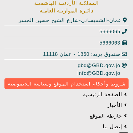
المملكـة الأردنيـة الهاشميـة
دائـرة الموازنـة العامـة
عمان-الشميساني-شارع الشيخ حسين الجسر
5666065
5666063
صندوق بريد: 1860 - عمان 11118
gbd@GBD.gov.jo
info@GBD.gov.jo
شروط وأحكام استخدام الموقع وسياسة الخصوصية
الصفحة الرئيسية
الأخبار
خارطة الموقع
إتصل بنا