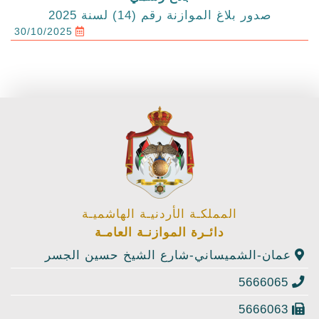
صدور بلاغ الموازنة رقم (14) لسنة 2025
30/10/2025
المملكـة الأردنيـة الهاشميـة
دائـرة الموازنـة العامـة
عمان-الشميساني-شارع الشيخ حسين الجسر
5666065
5666063